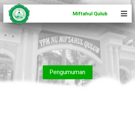
Miftahul Qulub
Pengumuman